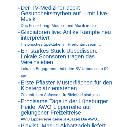
Der TV-Mediziner deckt
9
Gesundheitsmythen auf – mit Live-
Musik
Doc Esser bringt Medizin und Musik in die...
Gladiatoren live: Antike Kämpfe neu
9
interpretiert
Historisches Spektakel im Freilichtmuseum...
Ein starkes Stück Ubbedissen:
9
Lokale Sponsoren tragen das
Vereinsleben
Lokales Engagement hält den SV Ubbedissen 09
am...
Erste Pflaster-Musterflächen für den
9
Klosterplatz entstehen
Zukunft zum Anfassen: In Bielefeld sind jetzt...
Erholsame Tage in der Lüneburger
9
Heide: AWO Lipperreihe auf
gelungener Freizeitreise
AWO Lipperreihe genießt Auszeit Die AWO...
Playlist: Masud Akbarzadeh liefert
9