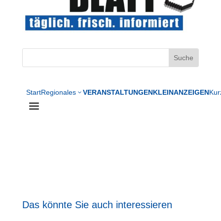
Start
Regionales
VERANSTALTUNGEN
KLEINANZEIGEN
Kur
3
a
Das könnte Sie auch interessieren