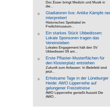
Doc Esser bringt Medizin und Musik in
die...
Gladiatoren live: Antike Kämpfe ne
9
interpretiert
Historisches Spektakel im
Freilichtmuseum...
Ein starkes Stück Ubbedissen:
9
Lokale Sponsoren tragen das
Vereinsleben
Lokales Engagement hält den SV
Ubbedissen 09 am...
Erste Pflaster-Musterflächen für
9
den Klosterplatz entstehen
Zukunft zum Anfassen: In Bielefeld sind
jetzt...
Erholsame Tage in der Lüneburger
9
Heide: AWO Lipperreihe auf
gelungener Freizeitreise
AWO Lipperreihe genießt Auszeit Die
AWO...