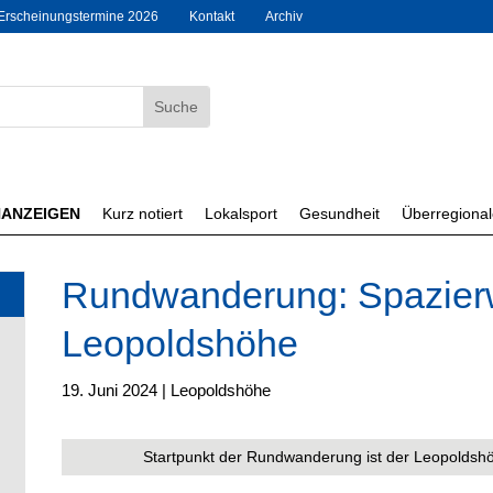
Erscheinungstermine 2026
Kontakt
Archiv
NANZEIGEN
Kurz notiert
Lokalsport
Gesundheit
Überregiona
Rundwanderung: Spazier
Leopoldshöhe
19. Juni 2024
|
Leopoldshöhe
Startpunkt der Rundwanderung ist der Leopoldshö