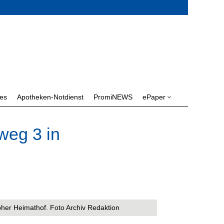
les
Apotheken-Notdienst
PromiNEWS
ePaper
3
weg 3 in
her Heimathof. Foto Archiv Redaktion