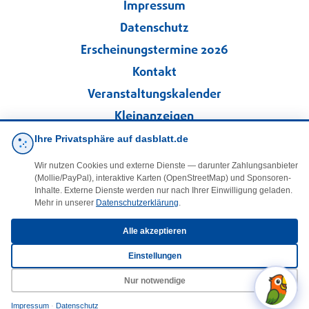
Impressum
Datenschutz
Erscheinungstermine 2026
Kontakt
Veranstaltungskalender
Kleinanzeigen
Ihre Privatsphäre auf dasblatt.de
·
Cookie-Einstellungen
Wir nutzen Cookies und externe Dienste — darunter Zahlungsanbieter
(Mollie/PayPal), interaktive Karten (OpenStreetMap) und Sponsoren-
Folgen Sie uns!
Inhalte. Externe Dienste werden nur nach Ihrer Einwilligung geladen.
Mehr in unserer
Datenschutzerklärung
.
facebook
Alle akzeptieren
Einstellungen
E-Mail
Nur notwendige
Impressum
·
Datenschutz