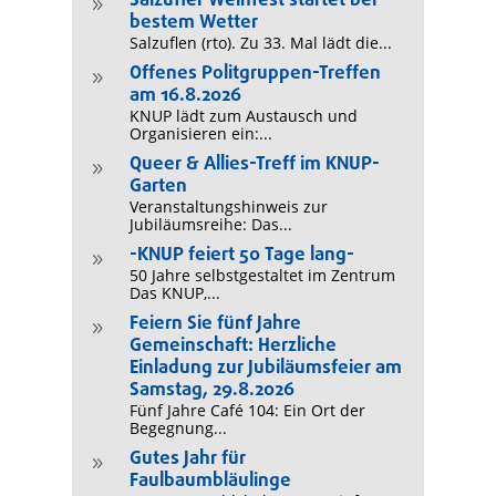
Salzufler Weinfest startet bei
9
bestem Wetter
Salzuflen (rto). Zu 33. Mal lädt die...
Offenes Politgruppen-Treffen
9
am 16.8.2026
KNUP lädt zum Austausch und
Organisieren ein:...
Queer & Allies-Treff im KNUP-
9
Garten
Veranstaltungshinweis zur
Jubiläumsreihe: Das...
-KNUP feiert 50 Tage lang-
9
50 Jahre selbstgestaltet im Zentrum
Das KNUP,...
Feiern Sie fünf Jahre
9
Gemeinschaft: Herzliche
Einladung zur Jubiläumsfeier am
Samstag, 29.8.2026
Fünf Jahre Café 104: Ein Ort der
Begegnung...
Gutes Jahr für
9
Faulbaumbläulinge