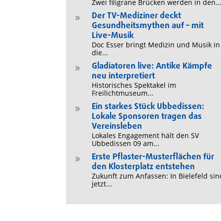
Zwei filigrane Brücken werden in den..
Der TV-Mediziner deckt
9
Gesundheitsmythen auf – mit
Live-Musik
Doc Esser bringt Medizin und Musik in
die...
Gladiatoren live: Antike Kämpfe
9
neu interpretiert
Historisches Spektakel im
Freilichtmuseum...
Ein starkes Stück Ubbedissen:
9
Lokale Sponsoren tragen das
Vereinsleben
Lokales Engagement hält den SV
Ubbedissen 09 am...
Erste Pflaster-Musterflächen für
9
den Klosterplatz entstehen
Zukunft zum Anfassen: In Bielefeld sin
jetzt...