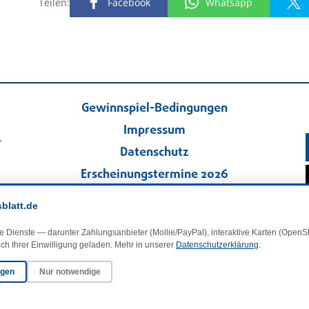
Teilen:
Facebook
Whatsapp
Gewinnspiel-Bedingungen
Impressum
.
Datenschutz
Erscheinungstermine 2026
Kontakt
sblatt.de
Veranstaltungskalender
e Dienste — darunter Zahlungsanbieter (Mollie/PayPal), interaktive Karten (Open
Kleinanzeigen
ch Ihrer Einwilligung geladen. Mehr in unserer
Datenschutzerklärung
.
ngen
Nur notwendige
·
Cookie-Einstellungen
© 2025 DasBlaueBlatt | InSign – A. + D. Klee GbR