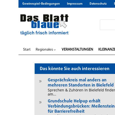
Gewinnspiel-Bedingungen
Impressum
Datenschutz
Start
Regionales
VERANSTALTUNGEN
KLEINANZ
3
Das könnte Sie auch interessieren
Gesprächskreis mal anders an
9
mehreren Standorten in Bielefeld
Sprechen & Zuhören In Bielefeld finde
am...
Grundschule Helpup erhält
9
Verbindungsbrücken: Meilenstein
für Barrierefreiheit