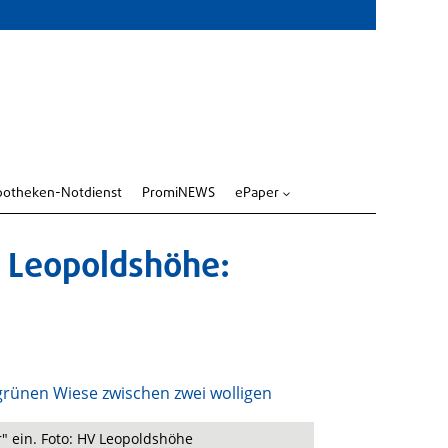
potheken-Notdienst
PromiNEWS
ePaper
3
 Leopoldshöhe:
r" ein. Foto: HV Leopoldshöhe