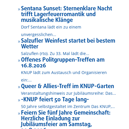
Sentana Sunset: Sternenklare Nacht
9
trifft Lagerfeuerromantik und
musikalische Klänge
Dorf Sentana lädt ein zu einem
unvergesslichen...
Salzufler Weinfest startet bei bestem
9
Wetter
Salzuflen (rto). Zu 33. Mal lädt die...
Offenes Politgruppen-Treffen am
9
16.8.2026
KNUP lädt zum Austausch und Organisieren
ein:...
Queer & Allies-Treff im KNUP-Garten
9
Veranstaltungshinweis zur Jubiläumsreihe: Das...
-KNUP feiert 50 Tage lang-
9
50 Jahre selbstgestaltet im Zentrum Das KNUP,...
Feiern Sie fünf Jahre Gemeinschaft:
9
Herzliche Einladung zur
Jubiläumsfeier am Samstag,