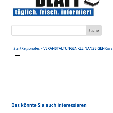
Start
Regionales
VERANSTALTUNGEN
KLEINANZEIGEN
Kurz
3
a
Das könnte Sie auch interessieren