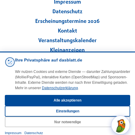
Impressum
Datenschutz
Erscheinungstermine 2026
Kontakt
Veranstaltungskalender
Kleinanzeigen
Ihre Privatsphäre auf dasblatt.de
·
Cookie-Einstellungen
Wir nutzen Cookies und externe Dienste — darunter Zahlungsanbieter
(Mollie/PayPal), interaktive Karten (OpenStreetMap) und Sponsoren-
Folgen Sie uns!
Inhalte. Externe Dienste werden nur nach Ihrer Einwilligung geladen.
Mehr in unserer
Datenschutzerklärung
.
facebook
Alle akzeptieren
Einstellungen
E-Mail
Nur notwendige
Impressum
·
Datenschutz