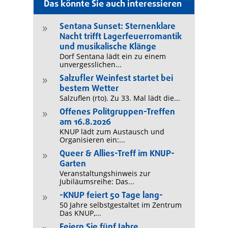
Das könnte Sie auch interessieren
Sentana Sunset: Sternenklare
9
Nacht trifft Lagerfeuerromantik
und musikalische Klänge
Dorf Sentana lädt ein zu einem
unvergesslichen...
Salzufler Weinfest startet bei
9
bestem Wetter
Salzuflen (rto). Zu 33. Mal lädt die...
Offenes Politgruppen-Treffen
9
am 16.8.2026
KNUP lädt zum Austausch und
Organisieren ein:...
Queer & Allies-Treff im KNUP-
9
Garten
Veranstaltungshinweis zur
Jubiläumsreihe: Das...
-KNUP feiert 50 Tage lang-
9
50 Jahre selbstgestaltet im Zentrum
Das KNUP,...
Feiern Sie fünf Jahre