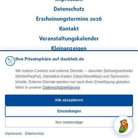
Datenschutz
Erscheinungstermine 2026
Kontakt
Veranstaltungskalender
Kleinanzeigen
Ihre Privatsphäre auf dasblatt.de
·
Cookie-Einstellungen
Wir nutzen Cookies und externe Dienste — darunter Zahlungsanbieter
(Mollie/PayPal), interaktive Karten (OpenStreetMap) und Sponsoren-
Folgen Sie uns!
Inhalte. Externe Dienste werden nur nach Ihrer Einwilligung geladen.
Mehr in unserer
Datenschutzerklärung
.
facebook
Alle akzeptieren
Einstellungen
E-Mail
Nur notwendige
Impressum
·
Datenschutz
© 2025 DasBlaueBlatt | InSign – A. + D. Klee GbR