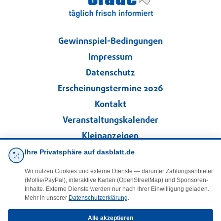
Gewinnspiel-Bedingungen
Impressum
Datenschutz
Erscheinungstermine 2026
Kontakt
Veranstaltungskalender
Kleinanzeigen
Ihre Privatsphäre auf dasblatt.de
·
Cookie-Einstellungen
Wir nutzen Cookies und externe Dienste — darunter Zahlungsanbieter
(Mollie/PayPal), interaktive Karten (OpenStreetMap) und Sponsoren-
Folgen Sie uns!
Inhalte. Externe Dienste werden nur nach Ihrer Einwilligung geladen.
Mehr in unserer
Datenschutzerklärung
.
facebook
Alle akzeptieren