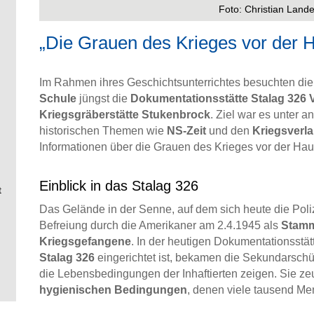
Foto: Christian Lande
„Die Grauen des Krieges vor der H
Im Rahmen ihres Geschichtsunterrichtes besuchten die
Schule
jüngst die
Dokumentationsstätte Stalag 326 
Kriegsgräberstätte Stukenbrock
. Ziel war es unter 
historischen Themen wie
NS-Zeit
und den
Kriegsverl
Informationen über die Grauen des Krieges vor der Haus
Einblick in das Stalag 326
t
Das Gelände in der Senne, auf dem sich heute die Poliz
Befreiung durch die Amerikaner am 2.4.1945 als
Stamm
Kriegsgefangene
. In der heutigen Dokumentationsstä
Stalag 326
eingerichtet ist, bekamen die Sekundarschül
die Lebensbedingungen der Inhaftierten zeigen. Sie z
hygienischen Bedingungen
, denen viele tausend Me