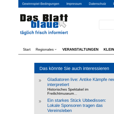
Gewinnspiel-Bedingungen
Impressum
Datenschutz
Start
Regionales
VERANSTALTUNGEN
KLEI
3
Das könnte Sie auch interessieren
Gladiatoren live: Antike Kämpfe ne
9
interpretiert
Historisches Spektakel im
Freilichtmuseum...
Ein starkes Stück Ubbedissen:
9
Lokale Sponsoren tragen das
Vereinsleben