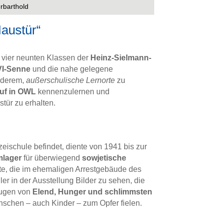
rbarthold
austür“
 vier neunten Klassen der
Heinz-Sielmann-
VI-Senne
und die nahe gelegene
anderem,
außerschulische Lernorte
zu
auf in OWL
kennenzulernen und
tür zu erhalten.
eischule befindet, diente von 1941 bis zur
lager
für überwiegend
sowjetische
tte, die im ehemaligen Arrestgebäude des
er in der Ausstellung Bilder zu sehen, die
eugen von
Elend, Hunger und schlimmsten
nschen – auch Kinder – zum Opfer fielen.