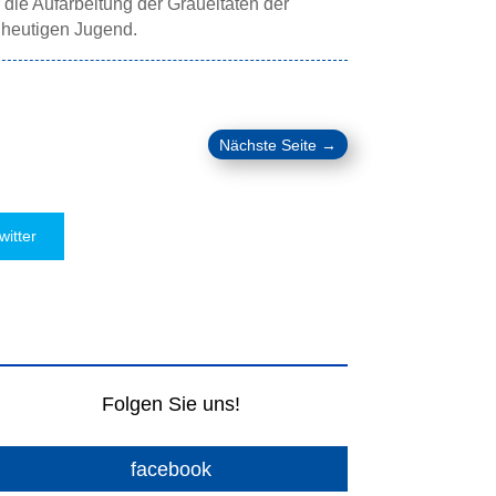
 die Aufarbeitung der Gräueltaten der
 heutigen Jugend.
Nächste Seite
→
witter
Folgen Sie uns!
facebook