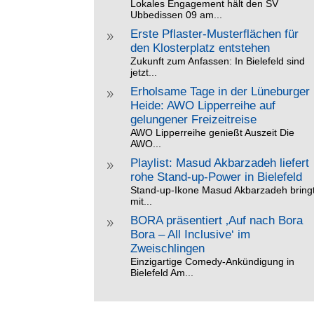
Lokales Engagement hält den SV
Ubbedissen 09 am...
Erste Pflaster-Musterflächen für
9
den Klosterplatz entstehen
Zukunft zum Anfassen: In Bielefeld sind
jetzt...
Erholsame Tage in der Lüneburger
9
Heide: AWO Lipperreihe auf
gelungener Freizeitreise
AWO Lipperreihe genießt Auszeit Die
AWO...
Playlist: Masud Akbarzadeh liefert
9
rohe Stand-up-Power in Bielefeld
Stand-up-Ikone Masud Akbarzadeh bring
mit...
BORA präsentiert ‚Auf nach Bora
9
Bora – All Inclusive‘ im
Zweischlingen
Einzigartige Comedy-Ankündigung in
Bielefeld Am...