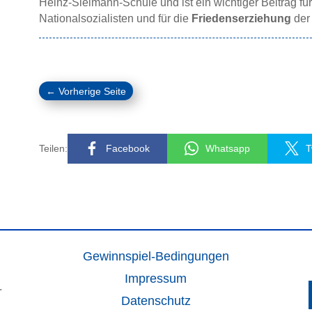
Heinz-Sielmann-Schule und ist ein wichtiger Beitrag für
Nationalsozialisten und für die
Friedenserziehung
der
←
Vorherige Seite
Teilen:
Facebook
Whatsapp
T
Gewinnspiel-Bedingungen
Impressum
.
Datenschutz