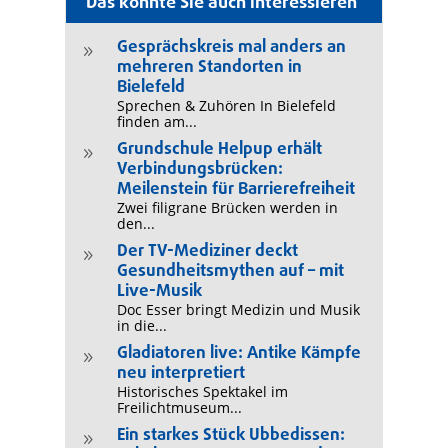
Das könnte Sie auch interessieren
Gesprächskreis mal anders an
9
mehreren Standorten in
Bielefeld
Sprechen & Zuhören In Bielefeld
finden am...
Grundschule Helpup erhält
9
Verbindungsbrücken:
Meilenstein für Barrierefreiheit
Zwei filigrane Brücken werden in
den...
Der TV-Mediziner deckt
9
Gesundheitsmythen auf – mit
Live-Musik
Doc Esser bringt Medizin und Musik
in die...
Gladiatoren live: Antike Kämpfe
9
neu interpretiert
Historisches Spektakel im
Freilichtmuseum...
Ein starkes Stück Ubbedissen:
9