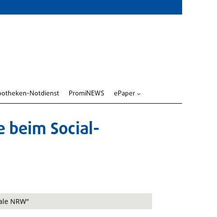
potheken-Notdienst
PromiNEWS
ePaper
3
e beim Social-
ale NRW"