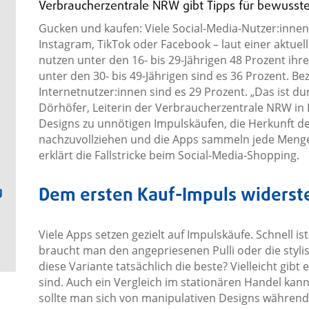
Verbraucherzentrale NRW gibt Tipps für bewusst
Gucken und kaufen: Viele Social-Media-Nutzer:inne
Instagram, TikTok oder Facebook – laut einer aktue
nutzen unter den 16- bis 29-Jährigen 48 Prozent ihr
unter den 30- bis 49-Jährigen sind es 36 Prozent. Be
Internetnutzer:innen sind es 29 Prozent. „Das ist du
Dörhöfer, Leiterin der Verbraucherzentrale NRW in 
Designs zu unnötigen Impulskäufen, die Herkunft de
nachzuvollziehen und die Apps sammeln jede Meng
erklärt die Fallstricke beim Social-Media-Shopping.
Dem ersten Kauf-Impuls widerst
g
Viele Apps setzen gezielt auf Impulskäufe. Schnell is
braucht man den angepriesenen Pulli oder die stylis
diese Variante tatsächlich die beste? Vielleicht gibt
sind. Auch ein Vergleich im stationären Handel kann 
sollte man sich von manipulativen Designs während