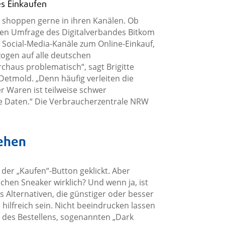
es Einkaufen
n shoppen gerne in ihren Kanälen. Ob
llen Umfrage des Digitalverbandes Bitkom
e Social-Media-Kanäle zum Online-Einkauf,
zogen auf alle deutschen
rchaus problematisch“, sagt Brigitte
Detmold. „Denn häufig verleiten die
r Waren ist teilweise schwer
e Daten.“ Die Verbraucherzentrale NRW
ehen
t der „Kaufen“-Button geklickt. Aber
chen Sneaker wirklich? Und wenn ja, ist
 es Alternativen, die günstiger oder besser
hilfreich sein. Nicht beeindrucken lassen
 des Bestellens, sogenannten „Dark