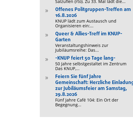
Salzuflen (rto). Zu 33. Mal lädt die...
Offenes Politgruppen-Treffen am
9
16.8.2026
KNUP lädt zum Austausch und
Organisieren ein:...
Queer & Allies-Treff im KNUP-
9
Garten
Veranstaltungshinweis zur
Jubiläumsreihe: Das...
-KNUP feiert 50 Tage lang-
9
50 Jahre selbstgestaltet im Zentrum
Das KNUP,...
Feiern Sie fünf Jahre
9
Gemeinschaft: Herzliche Einladun
zur Jubiläumsfeier am Samstag,
29.8.2026
Fünf Jahre Café 104: Ein Ort der
Begegnung...