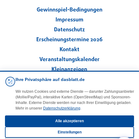
Gewinnspiel-Bedingungen
Impressum
Datenschutz
Erscheinungstermine 2026
Kontakt
Veranstaltungskalender
Kleinanzeigen
Ihre Privatsphäre auf dasblatt.de
·
Cookie-Einstellungen
Wir nutzen Cookies und externe Dienste — darunter Zahlungsanbieter
(Mollie/PayPal), interaktive Karten (OpenStreetMap) und Sponsoren-
Folgen Sie uns!
Inhalte. Externe Dienste werden nur nach Ihrer Einwilligung geladen.
Mehr in unserer
Datenschutzerklärung
.
facebook
Alle akzeptieren
Einstellungen
E-Mail