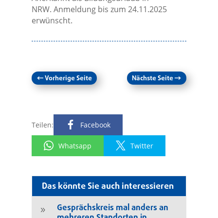
NRW.
Anmeldung bis zum 24.11.2025
erwünscht.
←
Vorherige Seite
Nächste Seite
→
Teilen:
Facebook
Whatsapp
Twitter
Das könnte Sie auch interessieren
Gesprächskreis mal anders an
9
mehreren Standorten in