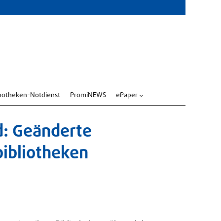
potheken-Notdienst
PromiNEWS
ePaper
3
d: Geänderte
bibliotheken