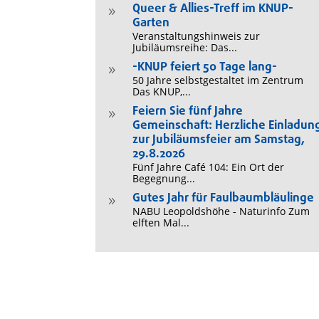
Queer & Allies-Treff im KNUP-
9
Garten
Veranstaltungshinweis zur
Jubiläumsreihe: Das...
-KNUP feiert 50 Tage lang-
9
50 Jahre selbstgestaltet im Zentrum
Das KNUP,...
Feiern Sie fünf Jahre
9
Gemeinschaft: Herzliche Einladun
zur Jubiläumsfeier am Samstag,
29.8.2026
Fünf Jahre Café 104: Ein Ort der
Begegnung...
Gutes Jahr für Faulbaumbläulinge
9
NABU Leopoldshöhe - Naturinfo Zum
elften Mal...