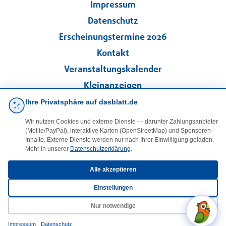
Impressum
Datenschutz
Erscheinungstermine 2026
Kontakt
Veranstaltungskalender
Kleinanzeigen
Ihre Privatsphäre auf dasblatt.de
·
Cookie-Einstellungen
Wir nutzen Cookies und externe Dienste — darunter Zahlungsanbieter
(Mollie/PayPal), interaktive Karten (OpenStreetMap) und Sponsoren-
Folgen Sie uns!
Inhalte. Externe Dienste werden nur nach Ihrer Einwilligung geladen.
Mehr in unserer
Datenschutzerklärung
.
facebook
Alle akzeptieren
Einstellungen
E-Mail
Nur notwendige
Impressum
·
Datenschutz