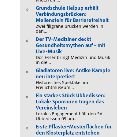
Grundschule Helpup erhält
9
Verbindungsbrücken:
Meilenstein für Barrierefreiheit
Zwei filigrane Brücken werden in
den...
Der TV-Mediziner deckt
9
Gesundheitsmythen auf – mit
Live-Musik
Doc Esser bringt Medizin und Musik
in die...
Gladiatoren live: Antike Kämpfe
9
neu interpretiert
Historisches Spektakel im
Freilichtmuseum...
Ein starkes Stück Ubbedissen:
9
Lokale Sponsoren tragen das
Vereinsleben
Lokales Engagement hält den SV
Ubbedissen 09 am...
Erste Pflaster-Musterflächen für
9
den Klosterplatz entstehen