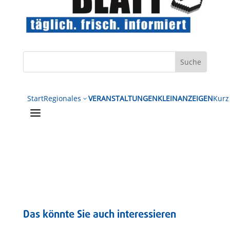
Start
Regionales
VERANSTALTUNGEN
KLEINANZEIGEN
Kurz
3
a
Das könnte Sie auch interessieren