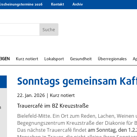
Erscheinungstermine 2026
Kontakt
Archiv
EIGEN
Kurz notiert
Lokalsport
Gesundheit
Überregionales
A
Sonntags gemeinsam Kaf
22. Jan. 2026
|
Kurz notiert
Trauercafé im BZ Kreuzstraße
n
Bielefeld-Mitte. Ein Ort zum Reden, Lachen, Weinen 
Begegnungszentrum Kreuzstraße der Diakonie für Bi
Das nächste Trauercafé findet
am Sonntag, den 1.2