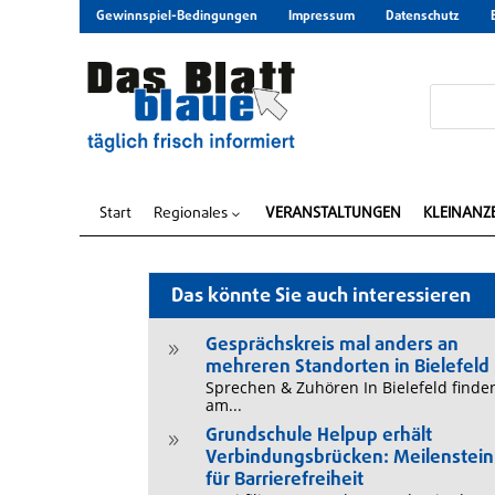
Gewinnspiel-Bedingungen
Impressum
Datenschutz
Start
Regionales
VERANSTALTUNGEN
KLEINANZ
3
Das könnte Sie auch interessieren
Gesprächskreis mal anders an
9
mehreren Standorten in Bielefeld
Sprechen & Zuhören In Bielefeld finde
am...
Grundschule Helpup erhält
9
Verbindungsbrücken: Meilenstein
für Barrierefreiheit