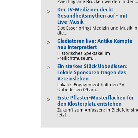
Zwei filigrane Brücken werden in den..
Der TV-Mediziner deckt
9
Gesundheitsmythen auf – mit
Live-Musik
Doc Esser bringt Medizin und Musik in
die...
Gladiatoren live: Antike Kämpfe
9
neu interpretiert
Historisches Spektakel im
Freilichtmuseum...
Ein starkes Stück Ubbedissen:
9
Lokale Sponsoren tragen das
Vereinsleben
Lokales Engagement hält den SV
Ubbedissen 09 am...
Erste Pflaster-Musterflächen für
9
den Klosterplatz entstehen
Zukunft zum Anfassen: In Bielefeld sin
jetzt...