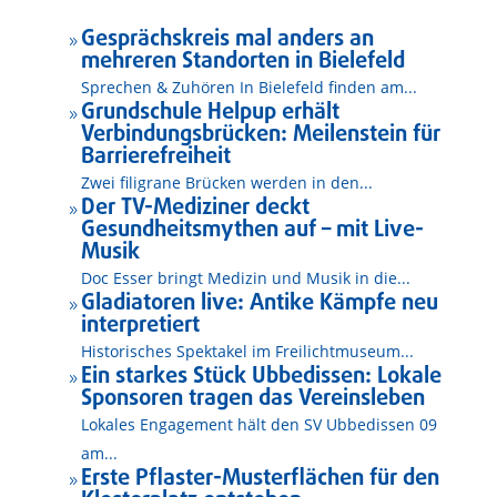
Gesprächskreis mal anders an
9
mehreren Standorten in Bielefeld
Sprechen & Zuhören In Bielefeld finden am...
Grundschule Helpup erhält
9
Verbindungsbrücken: Meilenstein für
Barrierefreiheit
Zwei filigrane Brücken werden in den...
Der TV-Mediziner deckt
9
Gesundheitsmythen auf – mit Live-
Musik
Doc Esser bringt Medizin und Musik in die...
Gladiatoren live: Antike Kämpfe neu
9
interpretiert
Historisches Spektakel im Freilichtmuseum...
Ein starkes Stück Ubbedissen: Lokale
9
Sponsoren tragen das Vereinsleben
Lokales Engagement hält den SV Ubbedissen 09
am...
Erste Pflaster-Musterflächen für den
9