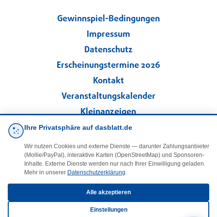
Gewinnspiel-Bedingungen
Impressum
Datenschutz
Erscheinungstermine 2026
Kontakt
Veranstaltungskalender
Kleinanzeigen
Ihre Privatsphäre auf dasblatt.de
·
Cookie-Einstellungen
Wir nutzen Cookies und externe Dienste — darunter Zahlungsanbieter
(Mollie/PayPal), interaktive Karten (OpenStreetMap) und Sponsoren-
Folgen Sie uns!
Inhalte. Externe Dienste werden nur nach Ihrer Einwilligung geladen.
Mehr in unserer
Datenschutzerklärung
.
facebook
Alle akzeptieren
Einstellungen
E-Mail