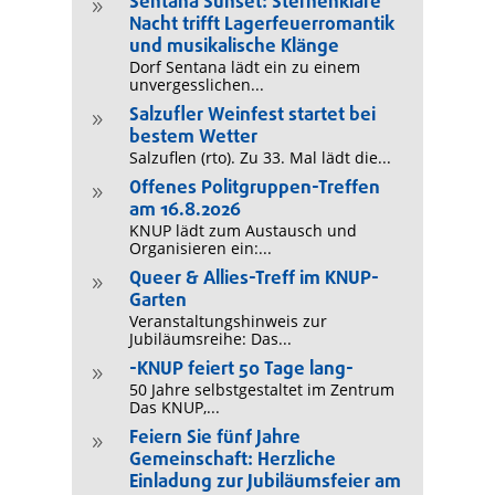
Sentana Sunset: Sternenklare
9
Nacht trifft Lagerfeuerromantik
und musikalische Klänge
Dorf Sentana lädt ein zu einem
unvergesslichen...
Salzufler Weinfest startet bei
9
bestem Wetter
Salzuflen (rto). Zu 33. Mal lädt die...
Offenes Politgruppen-Treffen
9
am 16.8.2026
KNUP lädt zum Austausch und
Organisieren ein:...
Queer & Allies-Treff im KNUP-
9
Garten
Veranstaltungshinweis zur
Jubiläumsreihe: Das...
-KNUP feiert 50 Tage lang-
9
50 Jahre selbstgestaltet im Zentrum
Das KNUP,...
Feiern Sie fünf Jahre
9
Gemeinschaft: Herzliche
Einladung zur Jubiläumsfeier am