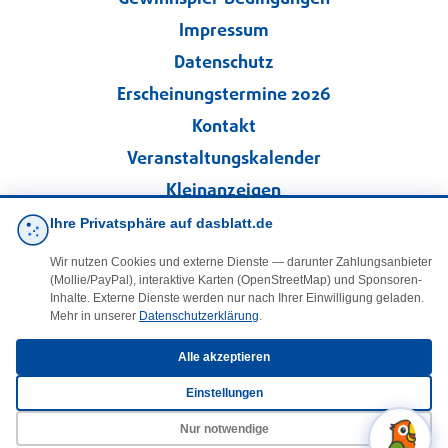
Impressum
Datenschutz
Erscheinungstermine 2026
Kontakt
Veranstaltungskalender
Kleinanzeigen
Ihre Privatsphäre auf dasblatt.de
·
Cookie-Einstellungen
Wir nutzen Cookies und externe Dienste — darunter Zahlungsanbieter
(Mollie/PayPal), interaktive Karten (OpenStreetMap) und Sponsoren-
Folgen Sie uns!
Inhalte. Externe Dienste werden nur nach Ihrer Einwilligung geladen.
Mehr in unserer
Datenschutzerklärung
.
facebook
Alle akzeptieren
Einstellungen
E-Mail
Nur notwendige