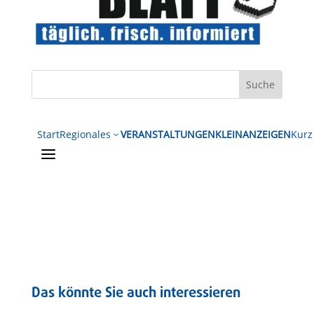
Start
Regionales
VERANSTALTUNGEN
KLEINANZEIGEN
Kurz
3
a
Das könnte Sie auch interessieren