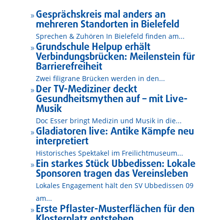
Gesprächskreis mal anders an
9
mehreren Standorten in Bielefeld
Sprechen & Zuhören In Bielefeld finden am...
Grundschule Helpup erhält
9
Verbindungsbrücken: Meilenstein für
Barrierefreiheit
Zwei filigrane Brücken werden in den...
Der TV-Mediziner deckt
9
Gesundheitsmythen auf – mit Live-
Musik
Doc Esser bringt Medizin und Musik in die...
Gladiatoren live: Antike Kämpfe neu
9
interpretiert
Historisches Spektakel im Freilichtmuseum...
Ein starkes Stück Ubbedissen: Lokale
9
Sponsoren tragen das Vereinsleben
Lokales Engagement hält den SV Ubbedissen 09
am...
Erste Pflaster-Musterflächen für den
9
Klosterplatz entstehen