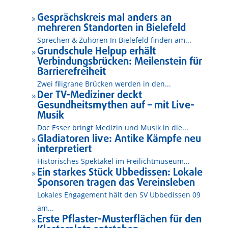
Gesprächskreis mal anders an
9
mehreren Standorten in Bielefeld
Sprechen & Zuhören In Bielefeld finden am...
Grundschule Helpup erhält
9
Verbindungsbrücken: Meilenstein für
Barrierefreiheit
Zwei filigrane Brücken werden in den...
Der TV-Mediziner deckt
9
Gesundheitsmythen auf – mit Live-
Musik
Doc Esser bringt Medizin und Musik in die...
Gladiatoren live: Antike Kämpfe neu
9
interpretiert
Historisches Spektakel im Freilichtmuseum...
Ein starkes Stück Ubbedissen: Lokale
9
Sponsoren tragen das Vereinsleben
Lokales Engagement hält den SV Ubbedissen 09
am...
Erste Pflaster-Musterflächen für den
9