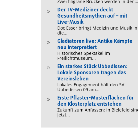
Zwei filigrane Brücken werden in den..
Der TV-Mediziner deckt
9
Gesundheitsmythen auf – mit
Live-Musik
Doc Esser bringt Medizin und Musik in
die...
Gladiatoren live: Antike Kämpfe
9
neu interpretiert
Historisches Spektakel im
Freilichtmuseum...
Ein starkes Stück Ubbedissen:
9
Lokale Sponsoren tragen das
Vereinsleben
Lokales Engagement hält den SV
Ubbedissen 09 am...
Erste Pflaster-Musterflächen für
9
den Klosterplatz entstehen
Zukunft zum Anfassen: In Bielefeld sin
jetzt...