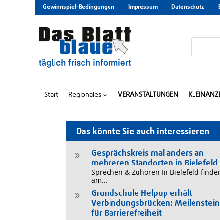
Gewinnspiel-Bedingungen
Impressum
Datenschutz
Start
Regionales
VERANSTALTUNGEN
KLEINANZ
3
Das könnte Sie auch interessieren
Gesprächskreis mal anders an
9
mehreren Standorten in Bielefeld
Sprechen & Zuhören In Bielefeld finde
am...
Grundschule Helpup erhält
9
Verbindungsbrücken: Meilenstein
für Barrierefreiheit