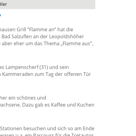
ller
“
ausen Grill ”Flamme an” hat die
 Bad Salzuflen an der Leopoldshöher
e aber eher um das Thema „Flamme aus”,
as Lampenscherf (31) und sein
ren Kammeraden zum Tag der offenen Tür
her ein schönes und
achsene. Dazu gab es Kaffee und Kuchen
e Stationen besuchen und sich so am Ende
aren u.a. ein Parcours für die Tretautos