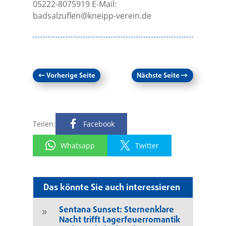
05222-8075919 E-Mail:
badsalzuflen@kneipp-verein.de
←
Vorherige Seite
Nächste Seite
→
Teilen:
Facebook
Whatsapp
Twitter
Das könnte Sie auch interessieren
Sentana Sunset: Sternenklare
9
Nacht trifft Lagerfeuerromantik