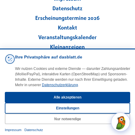
Datenschutz
Erscheinungstermine 2026
Kontakt
Veranstaltungskalender
Kleinanzeigen
Ihre Privatsphäre auf dasblatt.de
·
Cookie-Einstellungen
Wir nutzen Cookies und externe Dienste — darunter Zahlungsanbieter
(Mollie/PayPal), interaktive Karten (OpenStreetMap) und Sponsoren-
Folgen Sie uns!
Inhalte. Externe Dienste werden nur nach Ihrer Einwilligung geladen.
Mehr in unserer
Datenschutzerklärung
.
facebook
Alle akzeptieren
Einstellungen
E-Mail
Nur notwendige
Impressum
·
Datenschutz
© 2025 DasBlaueBlatt | InSign – A. + D. Klee GbR