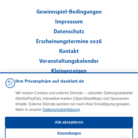
Gewinnspiel-Bedingungen
Impressum
Datenschutz
Erscheinungstermine 2026
Kontakt
Veranstaltungskalender
Kleinanzeigen
Ihre Privatsphäre auf dasblatt.de
·
Cookie-Einstellungen
Wir nutzen Cookies und externe Dienste — darunter Zahlungsanbieter
(Mollie/PayPal), interaktive Karten (OpenStreetMap) und Sponsoren-
Folgen Sie uns!
Inhalte. Externe Dienste werden nur nach Ihrer Einwilligung geladen.
Mehr in unserer
Datenschutzerklärung
.
facebook
Alle akzeptieren
Einstellungen
E-Mail