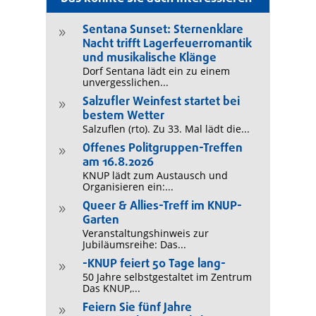
Sentana Sunset: Sternenklare
9
Nacht trifft Lagerfeuerromantik
und musikalische Klänge
Dorf Sentana lädt ein zu einem
unvergesslichen...
Salzufler Weinfest startet bei
9
bestem Wetter
Salzuflen (rto). Zu 33. Mal lädt die...
Offenes Politgruppen-Treffen
9
am 16.8.2026
KNUP lädt zum Austausch und
Organisieren ein:...
Queer & Allies-Treff im KNUP-
9
Garten
Veranstaltungshinweis zur
Jubiläumsreihe: Das...
-KNUP feiert 50 Tage lang-
9
50 Jahre selbstgestaltet im Zentrum
Das KNUP,...
Feiern Sie fünf Jahre
9