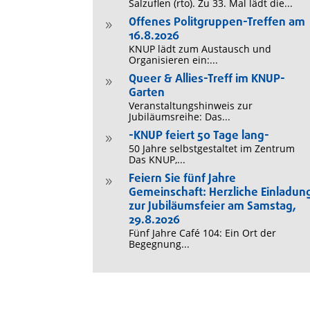
Salzuflen (rto). Zu 33. Mal lädt die...
Offenes Politgruppen-Treffen am
9
16.8.2026
KNUP lädt zum Austausch und
Organisieren ein:...
Queer & Allies-Treff im KNUP-
9
Garten
Veranstaltungshinweis zur
Jubiläumsreihe: Das...
-KNUP feiert 50 Tage lang-
9
50 Jahre selbstgestaltet im Zentrum
Das KNUP,...
Feiern Sie fünf Jahre
9
Gemeinschaft: Herzliche Einladun
zur Jubiläumsfeier am Samstag,
29.8.2026
Fünf Jahre Café 104: Ein Ort der
Begegnung...