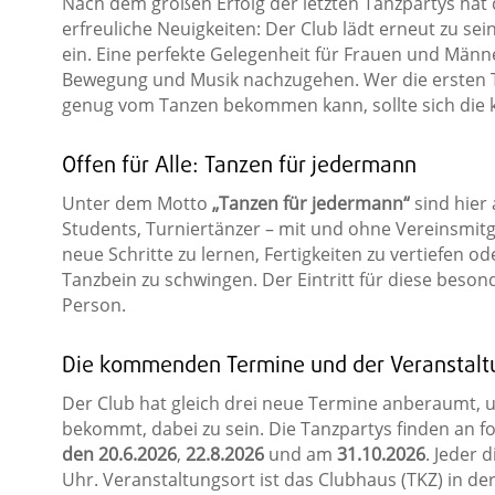
Nach dem großen Erfolg der letzten Tanzpartys hat d
erfreuliche Neuigkeiten: Der Club lädt erneut zu s
ein. Eine perfekte Gelegenheit für Frauen und Männer
Bewegung und Musik nachzugehen. Wer die ersten T
genug vom Tanzen bekommen kann, sollte sich di
Offen für Alle: Tanzen für jedermann
Unter dem Motto
„Tanzen für jedermann“
sind hier 
Students, Turniertänzer – mit und ohne Vereinsmitgli
neue Schritte zu lernen, Fertigkeiten zu vertiefen od
Tanzbein zu schwingen. Der Eintritt für diese beson
Person.
Die kommenden Termine und der Veranstalt
Der Club hat gleich drei neue Termine anberaumt, u
bekommt, dabei zu sein. Die Tanzpartys finden an 
den
20.6.2026
,
22.8.2026
und am
31.10.2026
. Jeder 
Uhr. Veranstaltungsort ist das Clubhaus (TKZ) in der