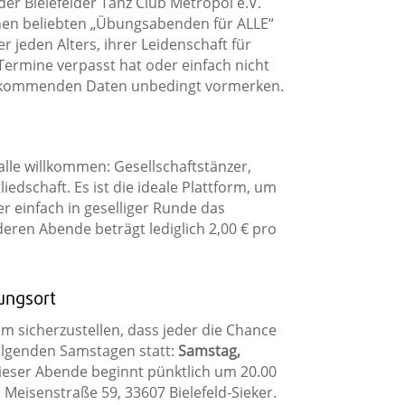
er Bielefelder Tanz Club Metropol e.V.
einen beliebten „Übungsabenden für ALLE“
 jeden Alters, ihrer Leidenschaft für
ermine verpasst hat oder einfach nicht
e kommenden Daten unbedingt vormerken.
alle willkommen: Gesellschaftstänzer,
edschaft. Es ist die ideale Plattform, um
er einfach in geselliger Runde das
deren Abende beträgt lediglich 2,00 € pro
ungsort
m sicherzustellen, dass jeder die Chance
folgenden Samstagen statt:
Samstag,
dieser Abende beginnt pünktlich um 20.00
 Meisenstraße 59, 33607 Bielefeld-Sieker.