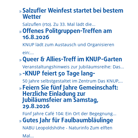
Salzufler Weinfest startet bei bestem
9
Wetter
Salzuflen (rto). Zu 33. Mal lädt die...
Offenes Politgruppen-Treffen am
9
16.8.2026
KNUP lädt zum Austausch und Organisieren
ein:...
Queer & Allies-Treff im KNUP-Garten
9
Veranstaltungshinweis zur Jubiläumsreihe: Das...
-KNUP feiert 50 Tage lang-
9
50 Jahre selbstgestaltet im Zentrum Das KNUP,...
Feiern Sie fünf Jahre Gemeinschaft:
9
Herzliche Einladung zur
Jubiläumsfeier am Samstag,
29.8.2026
Fünf Jahre Café 104: Ein Ort der Begegnung...
Gutes Jahr für Faulbaumbläulinge
9
NABU Leopoldshöhe - Naturinfo Zum elften
Mal...