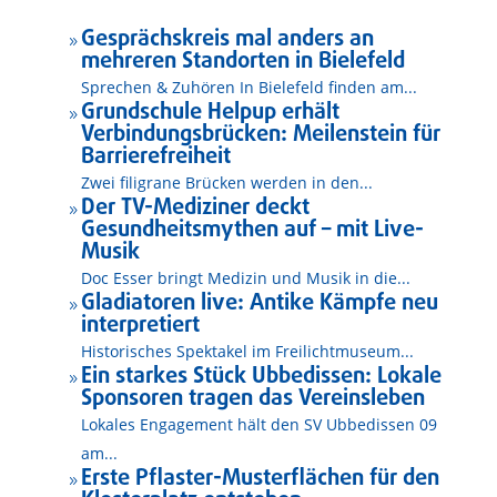
Gesprächskreis mal anders an
9
mehreren Standorten in Bielefeld
Sprechen & Zuhören In Bielefeld finden am...
Grundschule Helpup erhält
9
Verbindungsbrücken: Meilenstein für
Barrierefreiheit
Zwei filigrane Brücken werden in den...
Der TV-Mediziner deckt
9
Gesundheitsmythen auf – mit Live-
Musik
Doc Esser bringt Medizin und Musik in die...
Gladiatoren live: Antike Kämpfe neu
9
interpretiert
Historisches Spektakel im Freilichtmuseum...
Ein starkes Stück Ubbedissen: Lokale
9
Sponsoren tragen das Vereinsleben
Lokales Engagement hält den SV Ubbedissen 09
am...
Erste Pflaster-Musterflächen für den
9