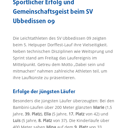
Sportlicher Erfolg und
Gemeinschaftsgeist beim SV
Ubbedissen 09
Die Leichtathleten des SV Ubbedissen 09 zeigten
beim 5. Helpuper Dorffest-Lauf ihre Vielseitigkeit.
Neben technischen Disziplinen wie Weitsprung und
Sprint stand am Freitag das Laufereignis im
Mittelpunkt. Getreu dem Motto „Dabei sein und
mitmachen“ nahmen zahlreiche Athleten teil, um
ihre Laufkünste zu präsentieren.
Erfolge der jüngsten Läufer
Besonders die jüngsten Läufer überzeugten: Bei den
Bambini-Läufen über 200 Meter glänzten
Marie
(1,5
Jahre,
39. Platz
),
Ella
(5 Jahre,
17. Platz
von 42) und
Luis
(5 Jahre,
8. Platz
von 37). Die Kinderläufe über
400 Meter sahen
Mina
auf dem
9. Platz
von 33