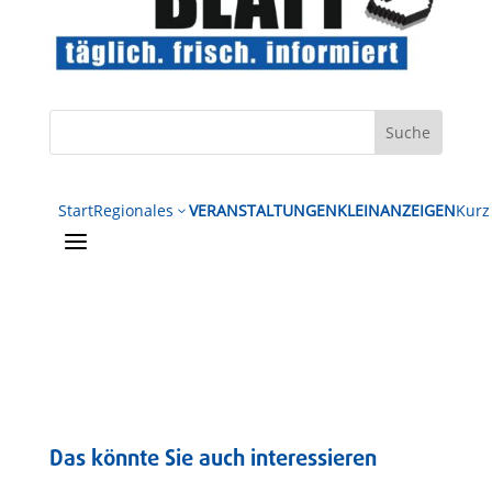
Start
Regionales
VERANSTALTUNGEN
KLEINANZEIGEN
Kurz
3
a
Das könnte Sie auch interessieren