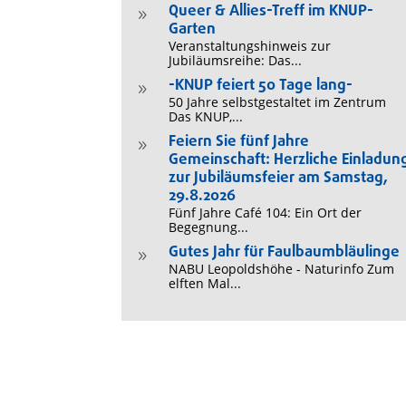
Queer & Allies-Treff im KNUP-
9
Garten
Veranstaltungshinweis zur
Jubiläumsreihe: Das...
-KNUP feiert 50 Tage lang-
9
50 Jahre selbstgestaltet im Zentrum
Das KNUP,...
Feiern Sie fünf Jahre
9
Gemeinschaft: Herzliche Einladun
zur Jubiläumsfeier am Samstag,
29.8.2026
Fünf Jahre Café 104: Ein Ort der
Begegnung...
Gutes Jahr für Faulbaumbläulinge
9
NABU Leopoldshöhe - Naturinfo Zum
elften Mal...