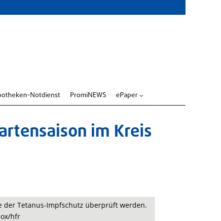
potheken-Notdienst
PromiNEWS
ePaper
3
Gartensaison im Kreis
te der Tetanus-Impfschutz überprüft werden.
ox/hfr