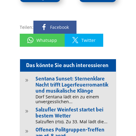
Teilen:
Facebook
Whatsapp
Twitter
Das könnte Sie auch interessieren
Sentana Sunset: Sternenklare
9
Nacht trifft Lagerfeuerromantik
und musikalische Klänge
Dorf Sentana lädt ein zu einem
unvergesslichen...
Salzufler Weinfest startet bei
9
bestem Wetter
Salzuflen (rto). Zu 33. Mal lädt die...
Offenes Politgruppen-Treffen
9