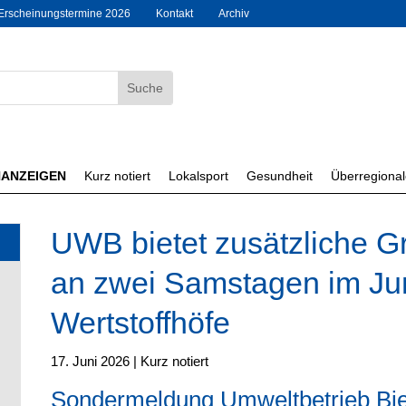
Erscheinungstermine 2026
Kontakt
Archiv
NANZEIGEN
Kurz notiert
Lokalsport
Gesundheit
Überregiona
UWB bietet zusätzliche 
an zwei Samstagen im Jun
Wertstoffhöfe
17. Juni 2026
|
Kurz notiert
Sondermeldung Umweltbetrieb Bie