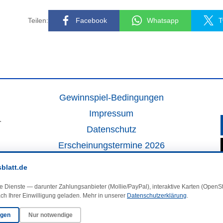
Teilen:
Facebook
Whatsapp
T
Gewinnspiel-Bedingungen
Impressum
.
Datenschutz
Erscheinungstermine 2026
Kontakt
sblatt.de
Veranstaltungskalender
e Dienste — darunter Zahlungsanbieter (Mollie/PayPal), interaktive Karten (Open
Kleinanzeigen
ch Ihrer Einwilligung geladen. Mehr in unserer
Datenschutzerklärung
.
ngen
Nur notwendige
·
Cookie-Einstellungen