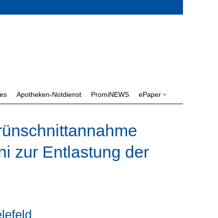
les
Apotheken-Notdienst
PromiNEWS
ePaper
3
Grünschnittannahme
i zur Entlastung der
lefeld