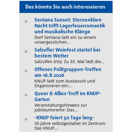
Das könnte Sie auch interessieren
Sentana Sunset: Sternenklare
9
Nacht trifft Lagerfeuerromantik
und musikalische Klänge
Dorf Sentana lädt ein zu einem
unvergesslichen...
Salzufler Weinfest startet bei
9
bestem Wetter
Salzuflen (rto). Zu 33. Mal lädt die...
Offenes Politgruppen-Treffen
9
am 16.8.2026
KNUP lädt zum Austausch und
Organisieren ein:...
Queer & Allies-Treff im KNUP-
9
Garten
Veranstaltungshinweis zur
Jubiläumsreihe: Das...
-KNUP feiert 50 Tage lang-
9
50 Jahre selbstgestaltet im Zentrum
Das KNUP,...