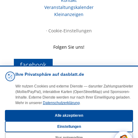
Kontakt
Veranstaltungskalender
Kleinanzeigen
·
Cookie-Einstellungen
Folgen Sie uns!
facebook
Ihre Privatsphäre auf dasblatt.de
E-Mail
Wir nutzen Cookies und externe Dienste — darunter Zahlungsanbieter
(Mollie/PayPal), interaktive Karten (OpenStreetMap) und Sponsoren-
Inhalte. Externe Dienste werden nur nach Ihrer Einwilligung geladen.
Mehr in unserer
Datenschutzerklärung
.
Alle akzeptieren
Einstellungen
© 2025 DasBlaueBlatt | InSign – A. + D. Klee GbR
Nur notwendige