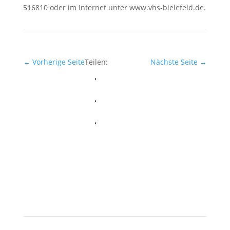
516810 oder im Internet unter www.vhs-bielefeld.de.
←
Vorherige Seite
Teilen:
Nächste Seite
→
Facebook
Whatsapp
Twitter