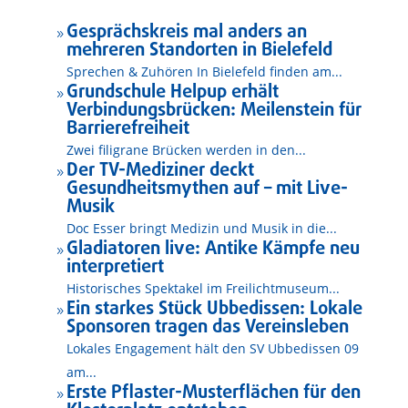
Gesprächskreis mal anders an
9
mehreren Standorten in Bielefeld
Sprechen & Zuhören In Bielefeld finden am...
Grundschule Helpup erhält
9
Verbindungsbrücken: Meilenstein für
Barrierefreiheit
Zwei filigrane Brücken werden in den...
Der TV-Mediziner deckt
9
Gesundheitsmythen auf – mit Live-
Musik
Doc Esser bringt Medizin und Musik in die...
Gladiatoren live: Antike Kämpfe neu
9
interpretiert
Historisches Spektakel im Freilichtmuseum...
Ein starkes Stück Ubbedissen: Lokale
9
Sponsoren tragen das Vereinsleben
Lokales Engagement hält den SV Ubbedissen 09
am...
Erste Pflaster-Musterflächen für den
9