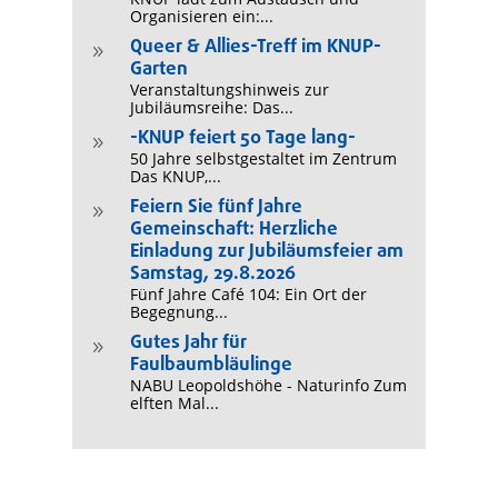
Organisieren ein:...
Queer & Allies-Treff im KNUP-
9
Garten
Veranstaltungshinweis zur
Jubiläumsreihe: Das...
-KNUP feiert 50 Tage lang-
9
50 Jahre selbstgestaltet im Zentrum
Das KNUP,...
Feiern Sie fünf Jahre
9
Gemeinschaft: Herzliche
Einladung zur Jubiläumsfeier am
Samstag, 29.8.2026
Fünf Jahre Café 104: Ein Ort der
Begegnung...
Gutes Jahr für
9
Faulbaumbläulinge
NABU Leopoldshöhe - Naturinfo Zum
elften Mal...