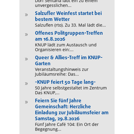
Dorf Sentana lädt ein zu einem
unvergesslichen...
Salzufler Weinfest startet bei
9
bestem Wetter
Salzuflen (rto). Zu 33. Mal lädt die...
Offenes Politgruppen-Treffen
9
am 16.8.2026
KNUP lädt zum Austausch und
Organisieren ein:...
Queer & Allies-Treff im KNUP-
9
Garten
Veranstaltungshinweis zur
Jubiläumsreihe: Das...
-KNUP feiert 50 Tage lang-
9
50 Jahre selbstgestaltet im Zentrum
Das KNUP,...
Feiern Sie fünf Jahre
9
Gemeinschaft: Herzliche
Einladung zur Jubiläumsfeier am
Samstag, 29.8.2026
Fünf Jahre Café 104: Ein Ort der
Begegnung...