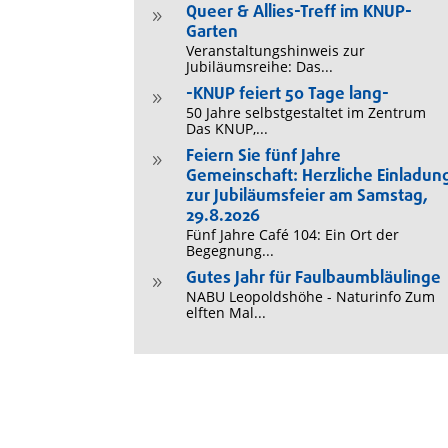
Queer & Allies-Treff im KNUP-
9
Garten
Veranstaltungshinweis zur
Jubiläumsreihe: Das...
-KNUP feiert 50 Tage lang-
9
50 Jahre selbstgestaltet im Zentrum
Das KNUP,...
Feiern Sie fünf Jahre
9
Gemeinschaft: Herzliche Einladun
zur Jubiläumsfeier am Samstag,
29.8.2026
Fünf Jahre Café 104: Ein Ort der
Begegnung...
Gutes Jahr für Faulbaumbläulinge
9
NABU Leopoldshöhe - Naturinfo Zum
elften Mal...