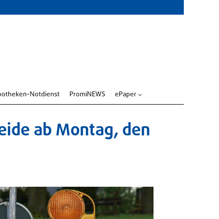
potheken-Notdienst
PromiNEWS
ePaper
3
Heide ab Montag, den