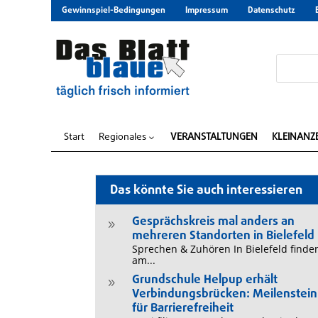
Gewinnspiel-Bedingungen
Impressum
Datenschutz
Start
Regionales
VERANSTALTUNGEN
KLEINANZ
3
Das könnte Sie auch interessieren
Gesprächskreis mal anders an
9
mehreren Standorten in Bielefeld
Sprechen & Zuhören In Bielefeld finde
am...
Grundschule Helpup erhält
9
Verbindungsbrücken: Meilenstein
für Barrierefreiheit