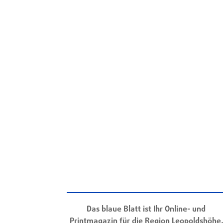
Das blaue Blatt ist Ihr Online- und
Printmagazin für die Region Leopoldshöhe,