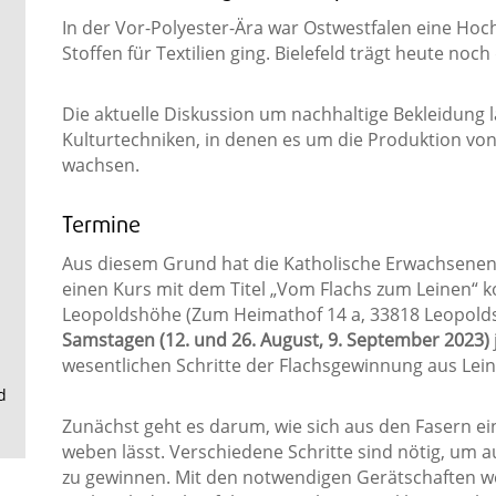
.
In der Vor-Polyester-Ära war Ostwestfalen eine Hoc
Stoffen für Textilien ging. Bielefeld trägt heute no
Die aktuelle Diskussion um nachhaltige Bekleidung l
Kulturtechniken, in denen es um die Produktion von 
wachsen.
Termine
Aus diesem Grund hat die Katholische Erwachsenen-
einen Kurs mit dem Titel „Vom Flachs zum Leinen“ k
Leopoldshöhe (Zum Heimathof 14 a, 33818 Leopold
Samstagen (12. und 26. August, 9. September 2023)
wesentlichen Schritte der Flachsgewinnung aus Lei
d
Zunächst geht es darum, wie sich aus den Fasern ein
weben lässt. Verschiedene Schritte sind nötig, um a
zu gewinnen. Mit den notwendigen Gerätschaften wer