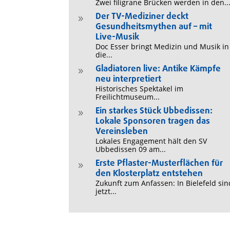
Zwei filigrane Brücken werden in den..
Der TV-Mediziner deckt
9
Gesundheitsmythen auf – mit
Live-Musik
Doc Esser bringt Medizin und Musik in
die...
Gladiatoren live: Antike Kämpfe
9
neu interpretiert
Historisches Spektakel im
Freilichtmuseum...
Ein starkes Stück Ubbedissen:
9
Lokale Sponsoren tragen das
Vereinsleben
Lokales Engagement hält den SV
Ubbedissen 09 am...
Erste Pflaster-Musterflächen für
9
den Klosterplatz entstehen
Zukunft zum Anfassen: In Bielefeld sin
jetzt...