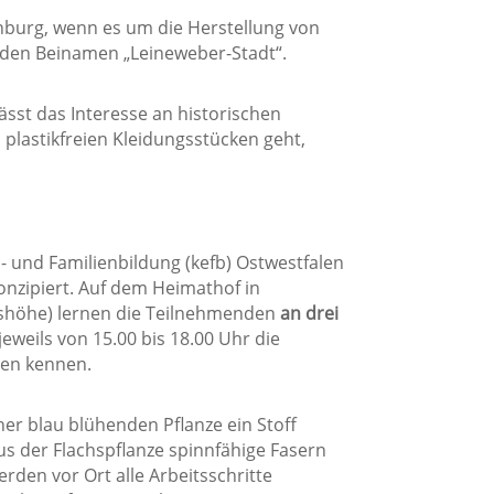
hburg, wenn es um die Herstellung von
ch den Beinamen „Leineweber-Stadt“.
ässt das Interesse an historischen
plastikfreien Kleidungsstücken geht,
 und Familienbildung (kefb) Ostwestfalen
onzipiert. Auf dem Heimathof in
shöhe) lernen die Teilnehmenden
an drei
jeweils von 15.00 bis 18.00 Uhr die
nen kennen.
er blau blühenden Pflanze ein Stoff
us der Flachspflanze spinnfähige Fasern
den vor Ort alle Arbeitsschritte