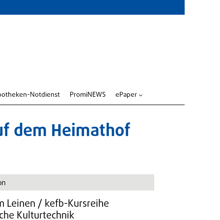
potheken-Notdienst
PromiNEWS
ePaper
3
uf dem Heimathof
on
 Leinen / kefb-Kursreihe
che Kulturtechnik