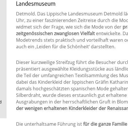
.
Landesmuseum
Detmold. Das Lippische Landesmuseum Detmold l
Uhr, zu einer faszinierenden Zeitreise durch die M
widmet sich der Frage, wie sich die Mode von der
pr
zeitgenössischen zwanglosen Vielfalt
entwickelte. Da
Modetrends stets praktisch und vorteilhaft waren o
auch ein ‚Leiden für die Schönheit‘ darstellten.
Dieser kurzweilige Streifzug führt die Besucher du
präsentiert ausgewählte Kleidungsstücke aus ländli
die Teil der umfangreichen Textilsammlung des Mu
dabei das Kinderkleid der lippischen Gräfin Katharin
damals hochgeschätzten spanischen Mode gehalten u
Silberdraht, wurde dieses erstaunlich gut erhaltene
Ausgrabungen in der herrschaftlichen Gruft in Blomb
d
der wenigen erhaltenen Kinderkleider der Renaissa
Die unterhaltsame Führung ist
für die ganze Familie