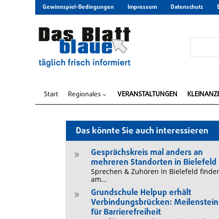
Gewinnspiel-Bedingungen
Impressum
Datenschutz
Start
Regionales
VERANSTALTUNGEN
KLEINANZ
3
Das könnte Sie auch interessieren
Gesprächskreis mal anders an
9
mehreren Standorten in Bielefeld
Sprechen & Zuhören In Bielefeld finde
am...
Grundschule Helpup erhält
9
Verbindungsbrücken: Meilenstein
für Barrierefreiheit