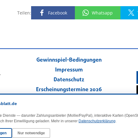
Teilen:
Facebook
Whatsapp
Gewinnspiel-Bedingungen
Impressum
.
Datenschutz
Erscheinungstermine 2026
Kontakt
sblatt.de
Veranstaltungskalender
e Dienste — darunter Zahlungsanbieter (Mollie/PayPal), interaktive Karten (Open
Kleinanzeigen
ch Ihrer Einwilligung geladen. Mehr in unserer
Datenschutzerklärung
.
ngen
Nur notwendige
·
Cookie-Einstellungen