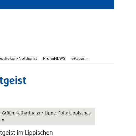
potheken-Notdienst
PromiNEWS
ePaper
3
tgeist
räfin Katharina zur Lippe. Foto: Lippisches
um
tgeist im Lippischen