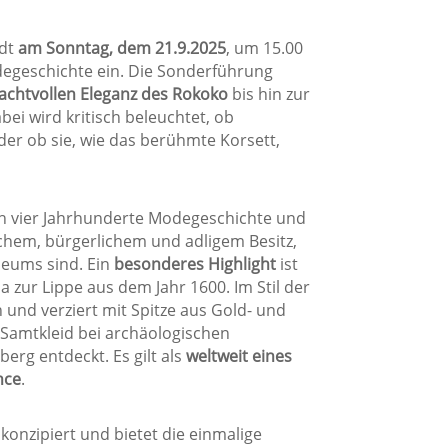
ädt
am Sonntag, dem 21.9.2025
, um 15.00
odegeschichte ein. Die Sonderführung
achtvollen Eleganz des Rokoko
bis hin zur
bei wird kritisch beleuchtet, ob
der ob sie, wie das berühmte Korsett,
rch vier Jahrhunderte Modegeschichte und
chem, bürgerlichem und adligem Besitz,
seums sind. Ein
besonderes Highlight
ist
a zur Lippe aus dem Jahr 1600. Im Stil der
nd verziert mit Spitze aus Gold- und
 Samtkleid bei archäologischen
erg entdeckt. Es gilt als
weltweit eines
nce
.
konzipiert und bietet die einmalige