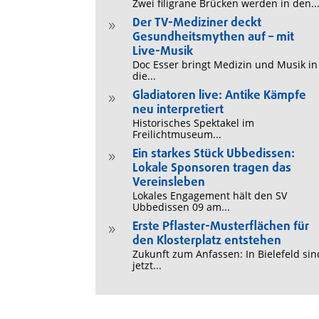
Zwei filigrane Brücken werden in den..
Der TV-Mediziner deckt
9
Gesundheitsmythen auf – mit
Live-Musik
Doc Esser bringt Medizin und Musik in
die...
Gladiatoren live: Antike Kämpfe
9
neu interpretiert
Historisches Spektakel im
Freilichtmuseum...
Ein starkes Stück Ubbedissen:
9
Lokale Sponsoren tragen das
Vereinsleben
Lokales Engagement hält den SV
Ubbedissen 09 am...
Erste Pflaster-Musterflächen für
9
den Klosterplatz entstehen
Zukunft zum Anfassen: In Bielefeld sin
jetzt...