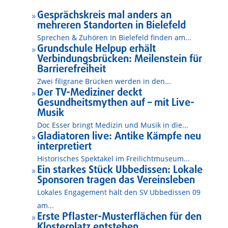
Gesprächskreis mal anders an
9
mehreren Standorten in Bielefeld
Sprechen & Zuhören In Bielefeld finden am...
Grundschule Helpup erhält
9
Verbindungsbrücken: Meilenstein für
Barrierefreiheit
Zwei filigrane Brücken werden in den...
Der TV-Mediziner deckt
9
Gesundheitsmythen auf – mit Live-
Musik
Doc Esser bringt Medizin und Musik in die...
Gladiatoren live: Antike Kämpfe neu
9
interpretiert
Historisches Spektakel im Freilichtmuseum...
Ein starkes Stück Ubbedissen: Lokale
9
Sponsoren tragen das Vereinsleben
Lokales Engagement hält den SV Ubbedissen 09
am...
Erste Pflaster-Musterflächen für den
9
Klosterplatz entstehen