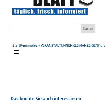
Start
Regionales
VERANSTALTUNGEN
KLEINANZEIGEN
Kurz
3
a
Das könnte Sie auch interessieren