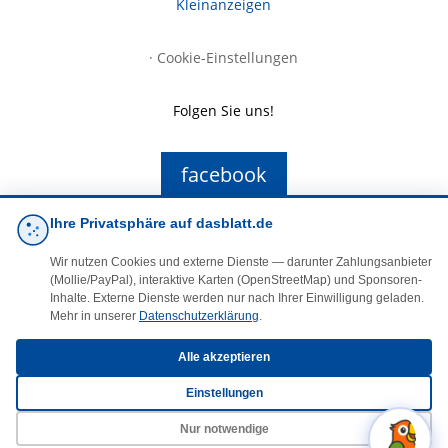
Kleinanzeigen
·
Cookie-Einstellungen
Folgen Sie uns!
facebook
Ihre Privatsphäre auf dasblatt.de
E-Mail
Wir nutzen Cookies und externe Dienste — darunter Zahlungsanbieter
(Mollie/PayPal), interaktive Karten (OpenStreetMap) und Sponsoren-
Inhalte. Externe Dienste werden nur nach Ihrer Einwilligung geladen.
Mehr in unserer
Datenschutzerklärung
.
Alle akzeptieren
© 2025 DasBlaueBlatt | InSign – A. + D. Klee GbR
Einstellungen
Nur notwendige