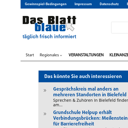
Gewinnspiel-Bedingungen
Impressum
Datenschutz
Start
Regionales
VERANSTALTUNGEN
KLEINANZ
3
Das könnte Sie auch interessieren
Gesprächskreis mal anders an
9
mehreren Standorten in Bielefeld
Sprechen & Zuhören In Bielefeld finde
am...
Grundschule Helpup erhält
9
Verbindungsbrücken: Meilenstein
für Barrierefreiheit