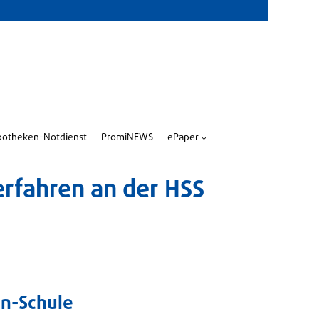
potheken-Notdienst
PromiNEWS
ePaper
3
fahren an der HSS
n-Schule