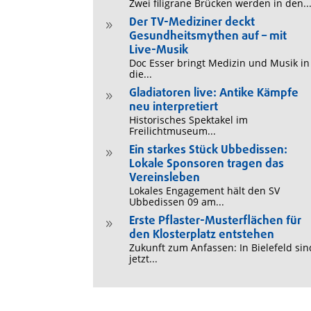
Zwei filigrane Brücken werden in den..
Der TV-Mediziner deckt
9
Gesundheitsmythen auf – mit
Live-Musik
Doc Esser bringt Medizin und Musik in
die...
Gladiatoren live: Antike Kämpfe
9
neu interpretiert
Historisches Spektakel im
Freilichtmuseum...
Ein starkes Stück Ubbedissen:
9
Lokale Sponsoren tragen das
Vereinsleben
Lokales Engagement hält den SV
Ubbedissen 09 am...
Erste Pflaster-Musterflächen für
9
den Klosterplatz entstehen
Zukunft zum Anfassen: In Bielefeld sin
jetzt...