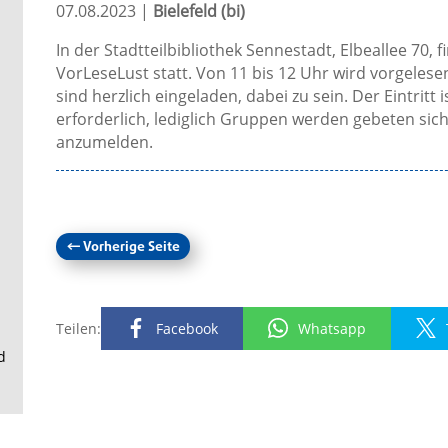
.
07.08.2023
|
Bielefeld (bi)
In der Stadtteilbibliothek Sennestadt, Elbeallee 70, 
VorLeseLust statt. Von 11 bis 12 Uhr wird vorgelesen
sind herzlich eingeladen, dabei zu sein. Der Eintritt i
erforderlich, lediglich Gruppen werden gebeten sic
anzumelden.
←
Vorherige Seite
Teilen:
Facebook
Whatsapp
d