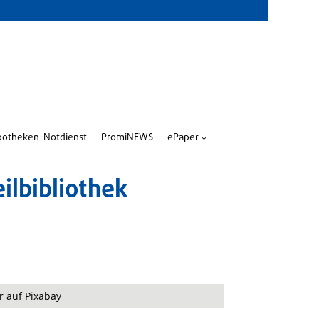
potheken-Notdienst
PromiNEWS
ePaper
3
ilbibliothek
r auf Pixabay