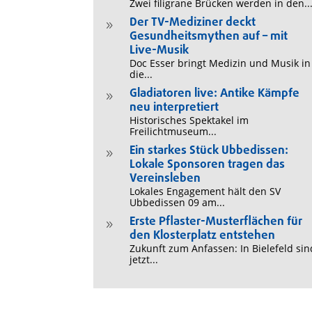
Zwei filigrane Brücken werden in den..
Der TV-Mediziner deckt
9
Gesundheitsmythen auf – mit
Live-Musik
Doc Esser bringt Medizin und Musik in
die...
Gladiatoren live: Antike Kämpfe
9
neu interpretiert
Historisches Spektakel im
Freilichtmuseum...
Ein starkes Stück Ubbedissen:
9
Lokale Sponsoren tragen das
Vereinsleben
Lokales Engagement hält den SV
Ubbedissen 09 am...
Erste Pflaster-Musterflächen für
9
den Klosterplatz entstehen
Zukunft zum Anfassen: In Bielefeld sin
jetzt...