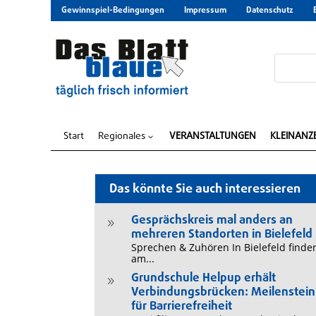
Gewinnspiel-Bedingungen
Impressum
Datenschutz
Start
Regionales
VERANSTALTUNGEN
KLEINANZ
3
Das könnte Sie auch interessieren
Gesprächskreis mal anders an
9
mehreren Standorten in Bielefeld
Sprechen & Zuhören In Bielefeld finde
am...
Grundschule Helpup erhält
9
Verbindungsbrücken: Meilenstein
für Barrierefreiheit