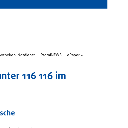
potheken-Notdienst
PromiNEWS
ePaper
3
unter 116 116 im
asche