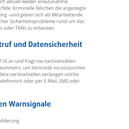
riert aktuell wieder eineZunahme
fide: Kriminelle fälschen die angezeigte
ing –und geben sich als Mitarbeitende
cher Sicherheitsprobleme rund um das
Ns oder TANs zu erbeuten.
ruf und Datensicherheit
 116 an und fragt nie nachsensiblen
 Nummern, um Seriosität vorzutäuschen
ere seriöseStellen verlangen solche
elefonisch oder per E-Mail, SMS oder
ten Warnsignale
hilderung