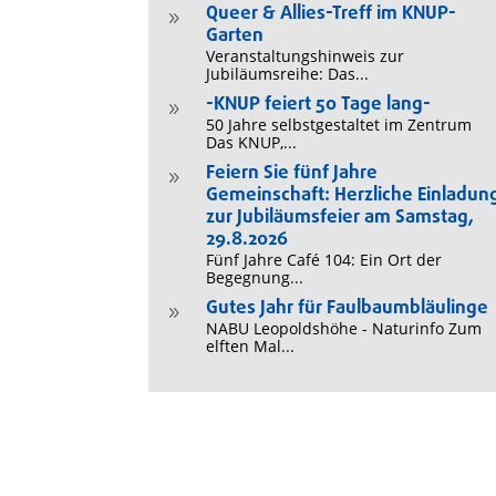
Queer & Allies-Treff im KNUP-
9
Garten
Veranstaltungshinweis zur
Jubiläumsreihe: Das...
-KNUP feiert 50 Tage lang-
9
50 Jahre selbstgestaltet im Zentrum
Das KNUP,...
Feiern Sie fünf Jahre
9
Gemeinschaft: Herzliche Einladun
zur Jubiläumsfeier am Samstag,
29.8.2026
Fünf Jahre Café 104: Ein Ort der
Begegnung...
Gutes Jahr für Faulbaumbläulinge
9
NABU Leopoldshöhe - Naturinfo Zum
elften Mal...