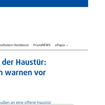
potheken-Notdienst
PromiNEWS
ePaper
3
 der Haustür:
n warnen vor