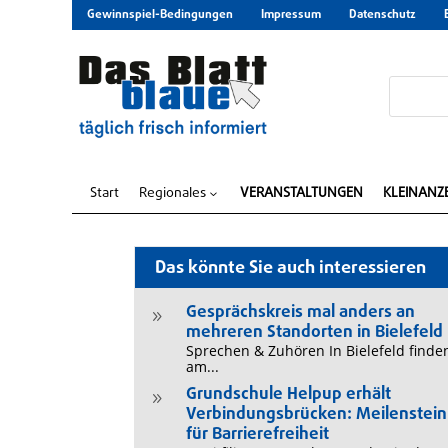
Gewinnspiel-Bedingungen
Impressum
Datenschutz
Start
Regionales
VERANSTALTUNGEN
KLEINANZ
3
Das könnte Sie auch interessieren
Gesprächskreis mal anders an
9
mehreren Standorten in Bielefeld
Sprechen & Zuhören In Bielefeld finde
am...
Grundschule Helpup erhält
9
Verbindungsbrücken: Meilenstein
für Barrierefreiheit