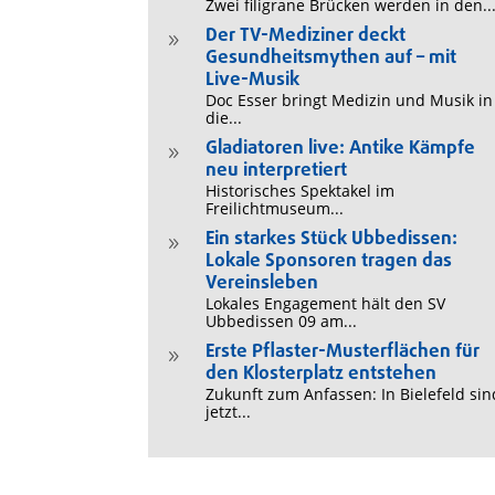
Zwei filigrane Brücken werden in den..
Der TV-Mediziner deckt
9
Gesundheitsmythen auf – mit
Live-Musik
Doc Esser bringt Medizin und Musik in
die...
Gladiatoren live: Antike Kämpfe
9
neu interpretiert
Historisches Spektakel im
Freilichtmuseum...
Ein starkes Stück Ubbedissen:
9
Lokale Sponsoren tragen das
Vereinsleben
Lokales Engagement hält den SV
Ubbedissen 09 am...
Erste Pflaster-Musterflächen für
9
den Klosterplatz entstehen
Zukunft zum Anfassen: In Bielefeld sin
jetzt...