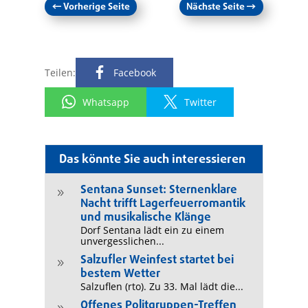
←
Vorherige Seite
Nächste Seite
→
Teilen:
Facebook
Whatsapp
Twitter
Das könnte Sie auch interessieren
Sentana Sunset: Sternenklare
9
Nacht trifft Lagerfeuerromantik
und musikalische Klänge
Dorf Sentana lädt ein zu einem
unvergesslichen...
Salzufler Weinfest startet bei
9
bestem Wetter
Salzuflen (rto). Zu 33. Mal lädt die...
Offenes Politgruppen-Treffen