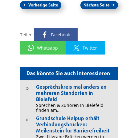
←
Vorherige Seite
Nächste Seite
→
Teilen:
Facebook
Whatsapp
Twitter
Das könnte Sie auch interessieren
Gesprächskreis mal anders an
9
mehreren Standorten in
Bielefeld
Sprechen & Zuhören In Bielefeld
finden am...
Grundschule Helpup erhält
9
Verbindungsbrücken:
Meilenstein für Barrierefreiheit
Zwei filigrane Brücken werden in