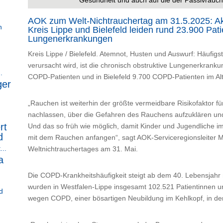
AOK zum Welt-Nichtrauchertag am 31.5.2025: Ak
n
Kreis Lippe und Bielefeld leiden rund 23.900 Pat
Lungenerkrankungen
Kreis Lippe / Bielefeld. Atemnot, Husten und Auswurf: Häufigs
verursacht wird, ist die chronisch obstruktive Lungenerkrank
.
COPD-Patienten und in Bielefeld 9.700 COPD-Patienten im Alt
ger
„Rauchen ist weiterhin der größte vermeidbare Risikofaktor f
nachlassen, über die Gefahren des Rauchens aufzuklären und 
rt
Und das so früh wie möglich, damit Kinder und Jugendliche im 
d
mit dem Rauchen anfangen“, sagt AOK-Serviceregionsleiter 
...
Weltnichtrauchertages am 31. Mai.
a
Die COPD-Krankheitshäufigkeit steigt ab dem 40. Lebensjahr
wurden in Westfalen-Lippe insgesamt 102.521 Patientinnen und
d
wegen COPD, einer bösartigen Neubildung im Kehlkopf, in der