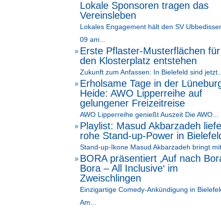
Lokale Sponsoren tragen das
Vereinsleben
Lokales Engagement hält den SV Ubbedisse
09 am...
Erste Pflaster-Musterflächen für
9
den Klosterplatz entstehen
Zukunft zum Anfassen: In Bielefeld sind jetzt..
Erholsame Tage in der Lünebur
9
Heide: AWO Lipperreihe auf
gelungener Freizeitreise
AWO Lipperreihe genießt Auszeit Die AWO...
Playlist: Masud Akbarzadeh liefe
9
rohe Stand-up-Power in Bielefel
Stand-up-Ikone Masud Akbarzadeh bringt mit
BORA präsentiert ‚Auf nach Bor
9
Bora – All Inclusive‘ im
Zweischlingen
Einzigartige Comedy-Ankündigung in Bielefel
Am...