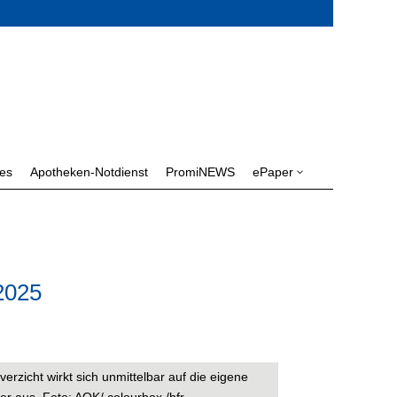
les
Apotheken-Notdienst
PromiNEWS
ePaper
3
2025
zicht wirkt sich unmittelbar auf die eigene
r aus. Foto: AOK/ colourbox /hfr.