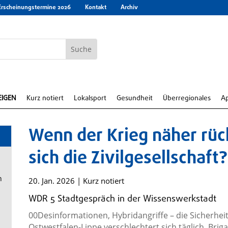
Erscheinungstermine 2026
Kontakt
Archiv
EIGEN
Kurz notiert
Lokalsport
Gesundheit
Überregionales
A
Wenn der Krieg näher rück
sich die Zivilgesellschaft?
n
20. Jan. 2026
|
Kurz notiert
WDR 5 Stadtgespräch in der Wissenswerkstadt
00Desinformationen, Hybridangriffe – die Sicherhe
Ostwestfalen-Lippe verschlechtert sich täglich. Bri