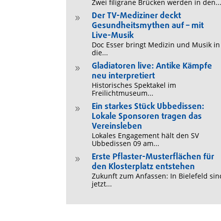
Zwei filigrane Brücken werden in den..
Der TV-Mediziner deckt
9
Gesundheitsmythen auf – mit
Live-Musik
Doc Esser bringt Medizin und Musik in
die...
Gladiatoren live: Antike Kämpfe
9
neu interpretiert
Historisches Spektakel im
Freilichtmuseum...
Ein starkes Stück Ubbedissen:
9
Lokale Sponsoren tragen das
Vereinsleben
Lokales Engagement hält den SV
Ubbedissen 09 am...
Erste Pflaster-Musterflächen für
9
den Klosterplatz entstehen
Zukunft zum Anfassen: In Bielefeld sin
jetzt...