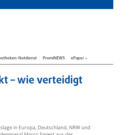
potheken-Notdienst
PromiNEWS
ePaper
3
t – wie verteidigt
itslage in Europa, Deutschland, NRW und
gadegeneral Marco Eggert aus der