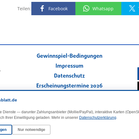
Teilen:
Facebook
Whatsapp
Gewinnspiel-Bedingungen
Impressum
.
Datenschutz
Erscheinungstermine 2026
Kontakt
sblatt.de
Veranstaltungskalender
e Dienste — darunter Zahlungsanbieter (Mollie/PayPal), interaktive Karten (Open
Kleinanzeigen
ch Ihrer Einwilligung geladen. Mehr in unserer
Datenschutzerklärung
.
ngen
Nur notwendige
·
Cookie-Einstellungen