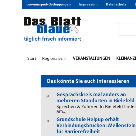
Gewinnspiel-Bedingungen
Impressum
Datenschutz
Start
Regionales
VERANSTALTUNGEN
KLEINANZ
3
Das könnte Sie auch interessieren
Gesprächskreis mal anders an
9
mehreren Standorten in Bielefeld
Sprechen & Zuhören In Bielefeld finde
am...
Grundschule Helpup erhält
9
Verbindungsbrücken: Meilenstein
für Barrierefreiheit