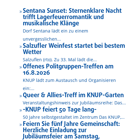
Sentana Sunset: Sternenklare Nacht
9
trifft Lagerfeuerromantik und
musikalische Klänge
Dorf Sentana lädt ein zu einem
unvergesslichen...
Salzufler Weinfest startet bei bestem
9
Wetter
Salzuflen (rto). Zu 33. Mal lädt die...
Offenes Politgruppen-Treffen am
9
16.8.2026
KNUP lädt zum Austausch und Organisieren
ein:...
Queer & Allies-Treff im KNUP-Garten
9
Veranstaltungshinweis zur Jubiläumsreihe: Das...
-KNUP feiert 50 Tage lang-
9
50 Jahre selbstgestaltet im Zentrum Das KNUP,...
Feiern Sie fünf Jahre Gemeinschaft:
9
Herzliche Einladung zur
Jubiläumsfeier am Samstag,