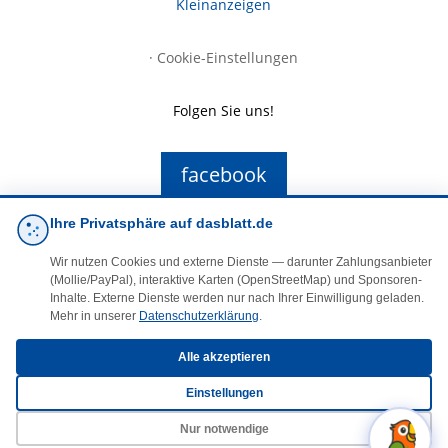
Kleinanzeigen
·
Cookie-Einstellungen
Folgen Sie uns!
facebook
Ihre Privatsphäre auf dasblatt.de
E-Mail
Wir nutzen Cookies und externe Dienste — darunter Zahlungsanbieter
(Mollie/PayPal), interaktive Karten (OpenStreetMap) und Sponsoren-
Inhalte. Externe Dienste werden nur nach Ihrer Einwilligung geladen.
Mehr in unserer
Datenschutzerklärung
.
Alle akzeptieren
© 2025 DasBlaueBlatt | InSign – A. + D. Klee GbR
Einstellungen
Nur notwendige