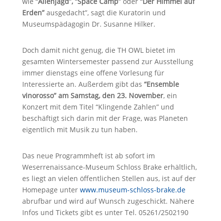
wie
“Alienjagd”, “Space Camp”
oder
“Der Himmel auf
Erden”
ausgedacht”, sagt die Kuratorin und
Museumspädagogin Dr. Susanne Hilker.
Doch damit nicht genug, die TH OWL bietet im
gesamten Wintersemester passend zur Ausstellung
immer dienstags eine offene Vorlesung für
Interessierte an. Außerdem gibt das
“Ensemble
vinorosso” am Samstag, den 23. November
, ein
Konzert mit dem Titel “Klingende Zahlen” und
beschäftigt sich darin mit der Frage, was Planeten
eigentlich mit Musik zu tun haben.
Das neue Programmheft ist ab sofort im
Weserrenaissance-Museum Schloss Brake erhältlich,
es liegt an vielen öffentlichen Stellen aus, ist auf der
Homepage unter
www.museum-schloss-brake.de
abrufbar und wird auf Wunsch zugeschickt. Nähere
Infos und Tickets gibt es unter Tel. 05261/2502190