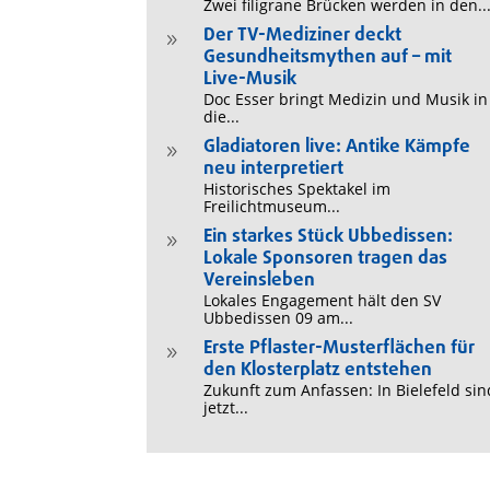
Zwei filigrane Brücken werden in den..
Der TV-Mediziner deckt
9
Gesundheitsmythen auf – mit
Live-Musik
Doc Esser bringt Medizin und Musik in
die...
Gladiatoren live: Antike Kämpfe
9
neu interpretiert
Historisches Spektakel im
Freilichtmuseum...
Ein starkes Stück Ubbedissen:
9
Lokale Sponsoren tragen das
Vereinsleben
Lokales Engagement hält den SV
Ubbedissen 09 am...
Erste Pflaster-Musterflächen für
9
den Klosterplatz entstehen
Zukunft zum Anfassen: In Bielefeld sin
jetzt...