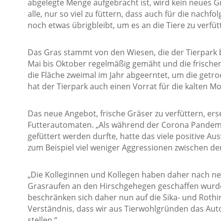
abgelegte Menge aufgebracht ist, wird kein neues G
alle, nur so viel zu füttern, dass auch für die nac
noch etwas übrigbleibt, um es an die Tiere zu verfütt
Das Gras stammt von den Wiesen, die der Tierpark 
Mai bis Oktober regelmäßig gemäht und die frischen
die Fläche zweimal im Jahr abgeerntet, um die getro
hat der Tierpark auch einen Vorrat für die kalten M
Das neue Angebot, frische Gräser zu verfüttern, ers
Futterautomaten. „Als während der Corona Pandemi
gefüttert werden durfte, hatte das viele positive A
zum Beispiel viel weniger Aggressionen zwischen den 
„Die Kolleginnen und Kollegen haben daher nach ne
Grasraufen an den Hirschgehegen geschaffen wurde
beschränken sich daher nun auf die Sika- und Rothir
Verständnis, dass wir aus Tierwohlgründen das Aut
stellen.“