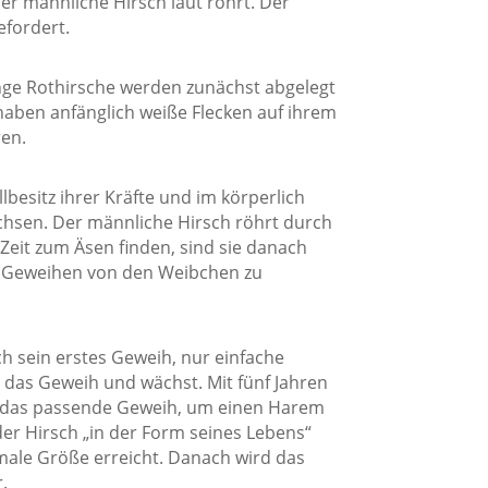
der männliche Hirsch laut röhrt. Der
efordert.
unge Rothirsche werden zunächst abgelegt
haben anfänglich weiße Flecken auf ihrem
ren.
esitz ihrer Kräfte und im körperlich
chsen. Der männliche Hirsch röhrt durch
eit zum Äsen finden, sind sie danach
n Geweihen von den Weibchen zu
h sein erstes Geweih, nur einfache
h das Geweih und wächst. Mit fünf Jahren
nd das passende Geweih, um einen Harem
der Hirsch „in der Form seines Lebens“
male Größe erreicht. Danach wird das
.