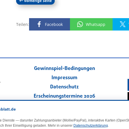
←
Vorherige Seite
Teilen:
Facebook
Whatsapp
Gewinnspiel-Bedingungen
Impressum
.
Datenschutz
Erscheinungstermine 2026
Kontakt
sblatt.de
Veranstaltungskalender
e Dienste — darunter Zahlungsanbieter (Mollie/PayPal), interaktive Karten (Open
Kleinanzeigen
ch Ihrer Einwilligung geladen. Mehr in unserer
Datenschutzerklärung
.