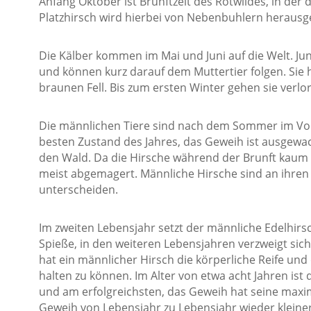
Anfang Oktober ist Brunftzeit des Rotwildes, in der 
Platzhirsch wird hierbei von Nebenbuhlern herausg
Die Kälber kommen im Mai und Juni auf die Welt. J
und können kurz darauf dem Muttertier folgen. Sie 
braunen Fell. Bis zum ersten Winter gehen sie verlo
Die männlichen Tiere sind nach dem Sommer im Vollb
besten Zustand des Jahres, das Geweih ist ausgewa
den Wald. Da die Hirsche während der Brunft kaum Z
meist abgemagert. Männliche Hirsche sind an ihre
unterscheiden.
Im zweiten Lebensjahr setzt der männliche Edelhirsc
Spieße, in den weiteren Lebensjahren verzweigt sic
hat ein männlicher Hirsch die körperliche Reife u
halten zu können. Im Alter von etwa acht Jahren ist 
und am erfolgreichsten, das Geweih hat seine maxi
Geweih von Lebensjahr zu Lebensjahr wieder kleiner