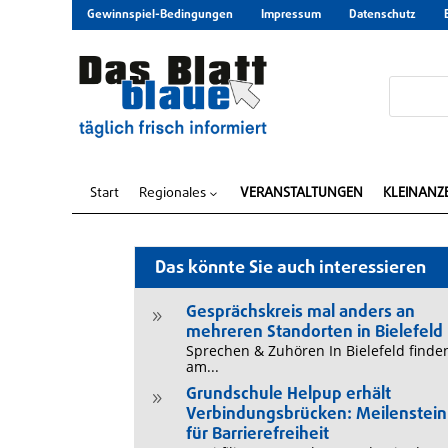
Gewinnspiel-Bedingungen
Impressum
Datenschutz
Start
Regionales
VERANSTALTUNGEN
KLEINANZ
3
Das könnte Sie auch interessieren
Gesprächskreis mal anders an
9
mehreren Standorten in Bielefeld
Sprechen & Zuhören In Bielefeld finde
am...
Grundschule Helpup erhält
9
Verbindungsbrücken: Meilenstein
für Barrierefreiheit